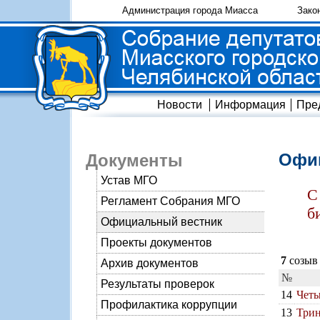
Администрация города Миасса
Зако
Новости
Информация
Пре
Офиц
Документы
Устав МГО
С
Регламент Собрания МГО
б
Официальный вестник
Проекты документов
7
созыв 
Архив документов
№
Результаты проверок
14
Четы
Профилактика коррупции
13
Трин