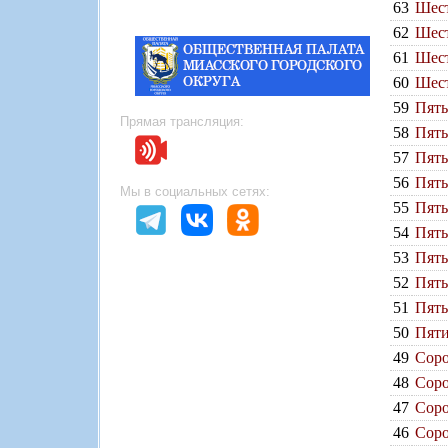
63
Шест
62
Шест
61
Шест
60
Шест
59
Пять
Прямая трансляция:
58
Пять
57
Пять
56
Пять
Мы в социальных сетях:
55
Пять
54
Пять
53
Пять
52
Пять
51
Пять
50
Пяти
49
Соро
48
Соро
47
Соро
46
Соро