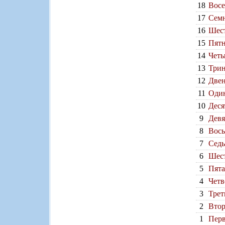
18
Восе
17
Семн
16
Шест
15
Пятн
14
Четы
13
Трин
12
Двен
11
Один
10
Деся
9
Девя
8
Вось
7
Седь
6
Шест
5
Пята
4
Четв
3
Трет
2
Втор
1
Перв