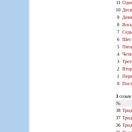
11
Один
10
Деся
9
Девя
8
Вось
7
Седь
6
Шест
5
Пята
4
Четв
3
Трет
2
Втор
1
Перв
0
Пост
3
созыв 
№
38
Трид
37
Трид
36
Трид