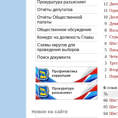
Прокуратура разъясняет
12
Двен
Отчёты депутатов
11
Один
10
Деся
Отчёты Общественной
палаты
9
Девя
Общественное обсуждение
8
Вось
7
Седь
Конкурс на должность Главы
6
Шест
Схемы округов для
проведения выборов
5
Пята
4
Четв
Поиск документа
3
Трет
2
Втор
1
Перв
6
созыв 
№
66
Шест
65
Шест
Новое на сайте
64
Шест