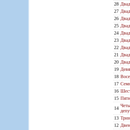
28
Двад
27
Двад
26
Двад
25
Двад
24
Двад
23
Двад
22
Двад
21
Двад
20
Двад
19
Девя
18
Восе
17
Семн
16
Шест
15
Пятн
Четы
14
депу
13
Трин
12
Двен