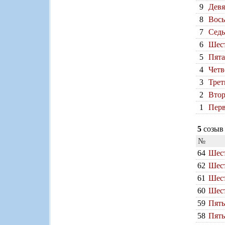
9
Девя
8
Вось
7
Седь
6
Шест
5
Пята
4
Четв
3
Трет
2
Втор
1
Перв
5
созыв 
№
64
Шест
62
Шест
61
Шест
60
Шест
59
Пять
58
Пять