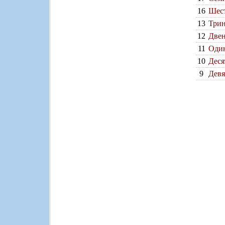
16
Шест
13
Трин
12
Двен
11
Один
10
Деся
9
Девя