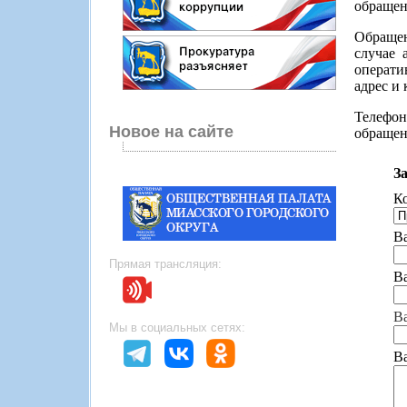
обращен
Обращен
случае 
операти
адрес и
Телефон
Новое на сайте
обращен
З
Ко
Ва
Прямая трансляция:
Ва
Ва
Мы в социальных сетях:
В