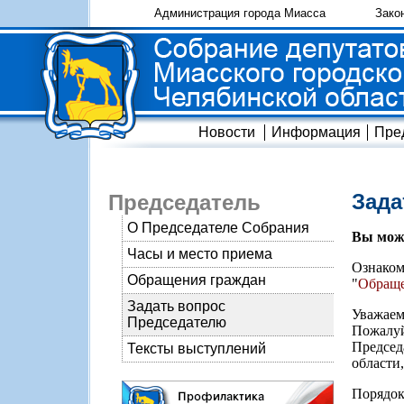
Администрация города Миасса
Зако
Новости
Информация
Пре
Зада
Председатель
О Председателе Собрания
Вы може
Часы и место приема
Ознаком
Обращения граждан
"
Обраще
Задать вопрос
Уважаем
Председателю
Пожалуй
Председ
Тексты выступлений
области
Порядо