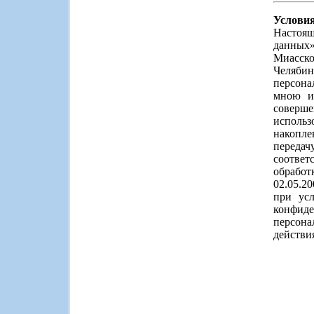
Услови
Настоящ
данных»
Миасско
Челябин
персона
мною ин
соверш
использ
накопле
передач
соответс
обработ
02.05.2
при усл
конфид
персона
действи