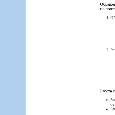
Обращен
по почте
Об
Ре
Работа 
За
от
За