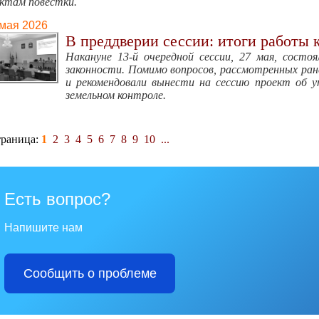
ктам повестки.
 мая 2026
В преддверии сессии: итоги работы 
Накануне 13-й очередной сессии, 27 мая, состоя
законности. Помимо вопросов, рассмотренных ране
и рекомендовали вынести на сессию проект об 
земельном контроле.
раница:
1
2
3
4
5
6
7
8
9
10
...
Есть вопрос?
Напишите нам
Сообщить о проблеме