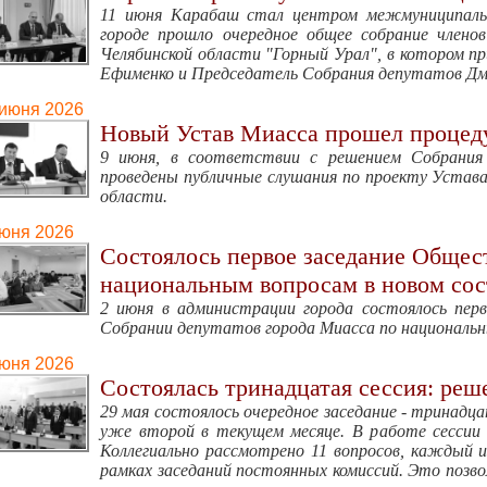
11 июня Карабаш стал центром межмуниципаль
городе прошло очередное общее собрание члено
Челябинской области "Горный Урал", в котором п
Ефименко и Председатель Собрания депутатов Дм
 июня 2026
Новый Устав Миасса прошел процед
9 июня, в соответствии с решением Собрани
проведены публичные слушания по проекту Устава 
области.
июня 2026
Состоялось первое заседание Общест
национальным вопросам в новом сос
2 июня в администрации города состоялось пер
Собрании депутатов города Миасса по националь
июня 2026
Состоялась тринадцатая сессия: ре
29 мая состоялось очередное заседание - тринадц
уже второй в текущем месяце. В работе сессии
Коллегиально рассмотрено 11 вопросов, каждый
рамках заседаний постоянных комиссий. Это позво