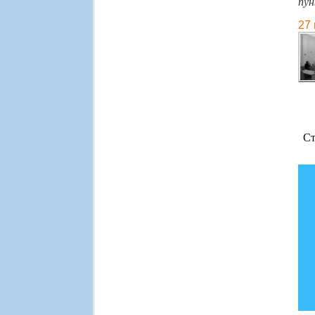
пун
27
Ст