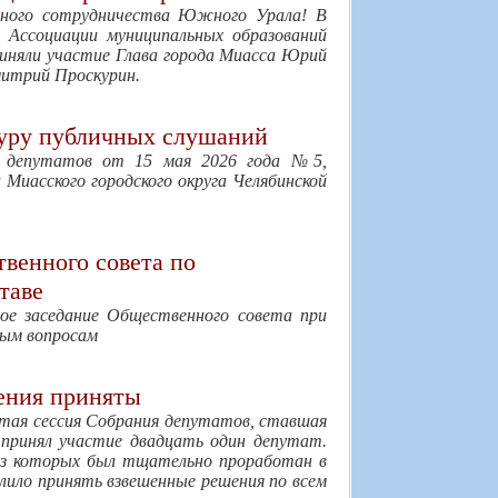
ного сотрудничества Южного Урала! В
в Ассоциации муниципальных образований
риняли участие Глава города Миасса Юрий
итрий Проскурин.
уру публичных слушаний
я депутатов от 15 мая 2026 года №5,
Миасского городского округа Челябинской
венного совета по
таве
вое заседание Общественного совета при
ным вопросам
шения приняты
атая сессия Собрания депутатов, ставшая
 принял участие двадцать один депутат.
 из которых был тщательно проработан в
лило принять взвешенные решения по всем