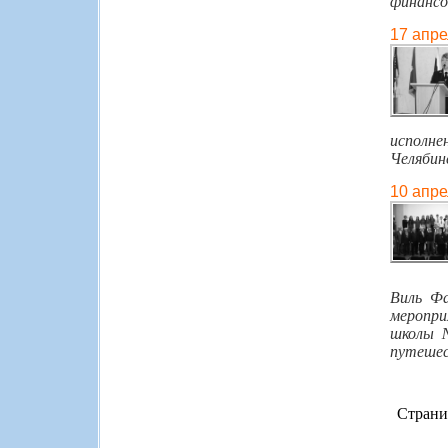
финансо
17 апре
исполне
Челябин
10 апре
Виль Ф
меропри
школы №
путешес
Страни