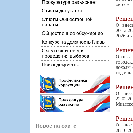
Прокуратура разъясняет
округе"
Отчёты депутатов
Реше
Отчёты Общественной
палаты
О внес
20.12.2
Общественное обсуждение
2026 и 
Конкурс на должность Главы
Реше
Схемы округов для
проведения выборов
О согла
городск
Поиск документа
доходы 
год и н
Реше
О внес
22.02.2
Миасско
Реше
О внес
Новое на сайте
28.10.