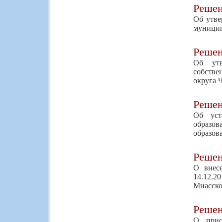
Реше
Об утве
муницип
Реше
Об утв
собстве
округа 
Реше
Об уст
образо
образов
Реше
О внес
14.12.2
Миасско
Реше
О прис