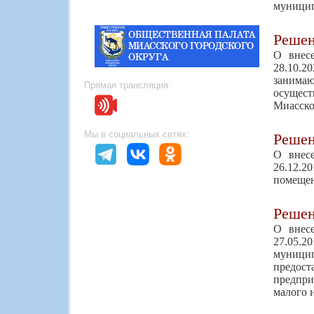
муницип
Реше
О внес
28.10.
занима
Прямая трансляция:
осущест
Миасско
Мы в социальных сетях:
Реше
О внес
26.12.2
помещен
Реше
О внес
27.05.
муници
предос
предпри
малого 