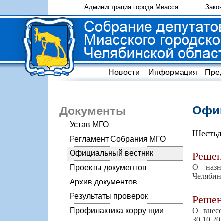
Администрация города Миасса
Зако
Новости
Информация
Пре
Офиц
Документы
Устав МГО
Шестьд
Регламент Собрания МГО
Официальный вестник
Реше
О назн
Проекты документов
Челябин
Архив документов
Результаты проверок
Реше
О внес
Профилактика коррупции
30.10.2