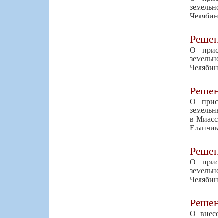
земель
Челябин
Реше
О прис
земельн
Челябин
Реше
О прис
земельн
в Миасс
Еланчик
Реше
О прис
земельн
Челябин
Реше
О внес