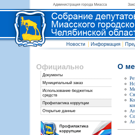
Администрация города Миасса
Зак
Новости
Информация
Пре
О ме
Официально
Документы
Ре
Муниципальный заказ
Но
Ме
Использование бюджетных
Св
средств
Ко
Профилактика коррупции
ко
Ан
Открытые данные
Со
Ан