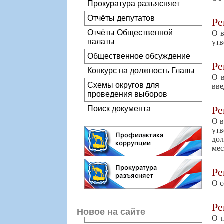
Прокуратура разъясняет
Отчёты депутатов
Р
Отчёты Общественной
О в
палаты
утв
Общественное обсуждение
Р
Конкурс на должность Главы
О в
Схемы округов для
вве
проведения выборов
Р
Поиск документа
О в
ут
до
мес
Р
О с
Р
Новое на сайте
О п