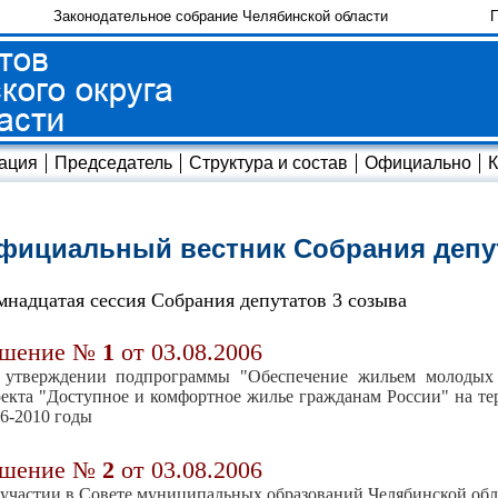
Законодательное собрание Челябинской области
П
ация
Председатель
Структура и состав
Официально
К
фициальный вестник Собрания депу
мнадцатая сессия Собрания депутатов 3 созыва
ешение №
1
от 03.08.2006
 утверждении подпрограммы "Обеспечение жильем молодых с
екта "Доступное и комфортное жилье гражданам России" на те
6-2010 годы
ешение №
2
от 03.08.2006
участии в Совете муниципальных образований Челябинской обл