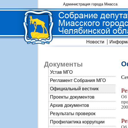
Администрация города Миасса
Новости
Информ
О
Документы
Устав МГО
Се
Регламент Собрания МГО
Официальный вестник
Р
Об
Проекты документов
про
Архив документов
200
Результаты проверок
Р
Профилактика коррупции
Об 