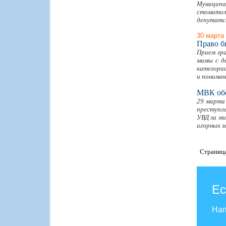
Муниципа
стоматол
депутатс
30 марта
Право 
Прием гра
мамы с д
категории
и пониман
МВК обс
29 марта
преступл
УВД за ми
игорных з
Страниц
Ес
Нап