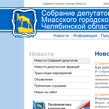
Администрация города Миасса
Зак
Новости
Информация
Пре
Ново
Новости
Новости Собрания депутатов
12 апрел
Новости депутатских фракций
Как раб
В Собран
Трансляция мероприятий
городском
муниципа
Объявления
группами
Публичные слушания
депутата
Новое на сайте
11 апрел
Результ
Вопрос о
которые б