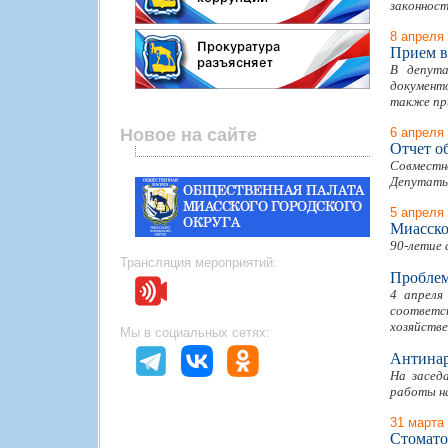
законност
8 апреля
Прием в
В депута
документ
также при
Новое на сайте
6 апреля
Отчет о
Совместн
Депутаты
5 апреля
Миасско
90-летие 
Трансляция мероприятий:
Проблем
4 апреля
соответст
хозяйстве
Мы в социальных сетях:
Антинар
На засед
работы н
31 марта
Стомато