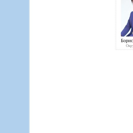
Бори
Окр