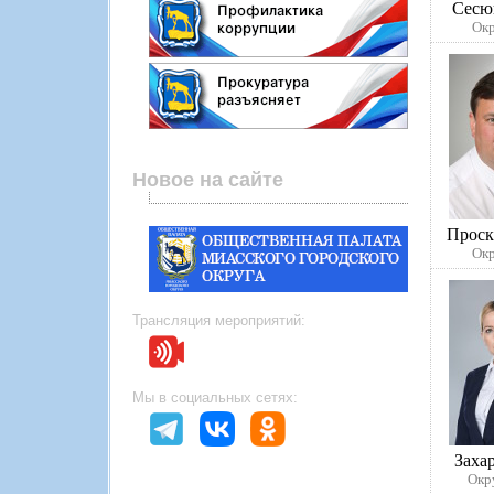
Сесю
Окр
Новое на сайте
Проск
Окр
Трансляция мероприятий:
Мы в социальных сетях:
Заха
Окр