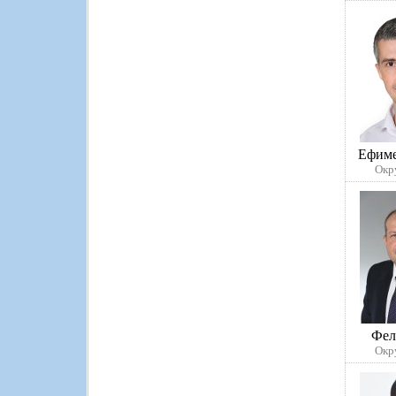
Ефим
Окр
Фел
Окр