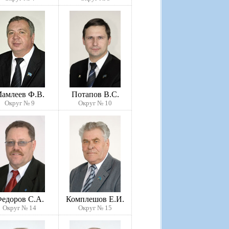
амлеев Ф.В.
Потапов В.С.
Округ № 9
Округ № 10
едоров С.А.
Комплешов Е.И.
Округ № 14
Округ № 15