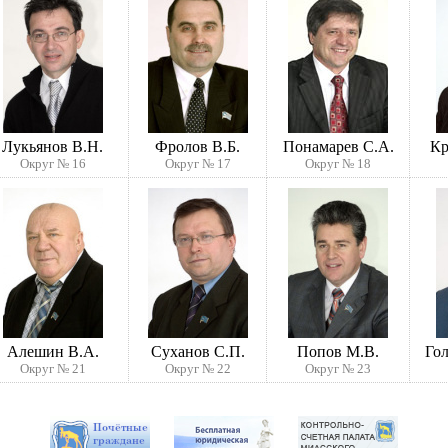
Лукьянов В.Н.
Фролов В.Б.
Понамарев С.А.
Кр
Округ № 16
Округ № 17
Округ № 18
Алешин В.А.
Суханов С.П.
Попов М.В.
Гол
Округ № 21
Округ № 22
Округ № 23