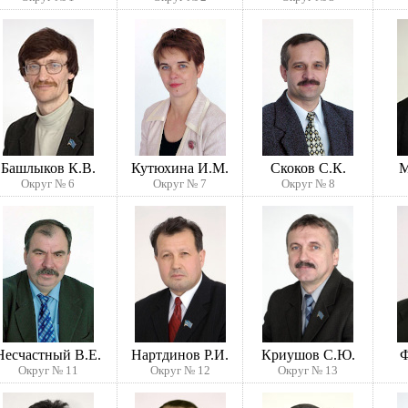
Башлыков К.В.
Кутюхина И.М.
Скоков С.К.
М
Округ № 6
Округ № 7
Округ № 8
Несчастный В.Е.
Нартдинов Р.И.
Криушов С.Ю.
Ф
Округ № 11
Округ № 12
Округ № 13