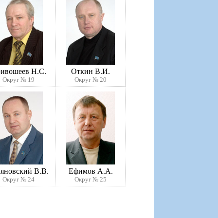
ивошеев Н.С.
Откин В.И.
Округ № 19
Округ № 20
яновский В.В.
Ефимов А.А.
Округ № 24
Округ № 25