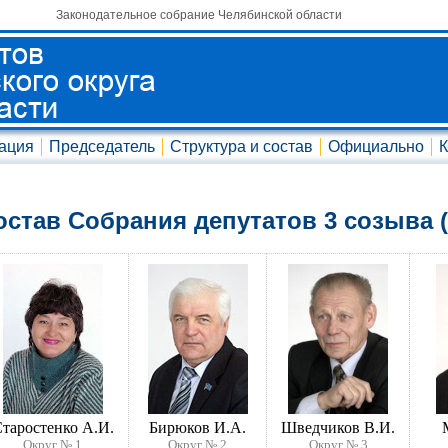
Законодательное собрание Челябинской области
ация
Председатель
Структура и состав
Официально
К
остав Собрания депутатов 3 созыва (2
таростенко А.И.
Бирюков И.А.
Шведчиков В.И.
Округ № 1
Округ № 2
Округ № 3