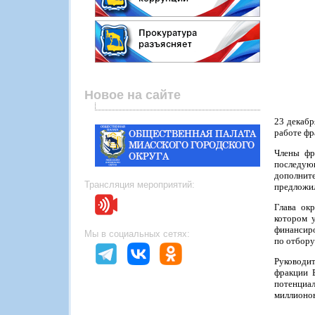
Новое на сайте
23 декабр
работе фр
Члены фр
последующ
дополнит
Трансляция мероприятий:
предложил
Глава ок
котором у
финансиро
Мы в социальных сетях:
по отбору
Руководит
фракции В
потенциал
миллионов