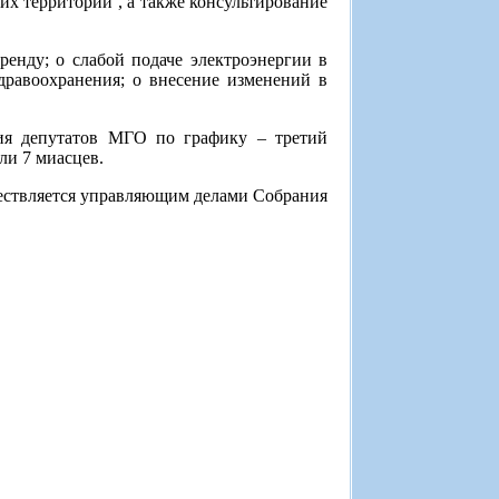
их территорий , а также консультирование
енду; о слабой подаче электроэнергии в
дравоохранения; о внесение изменений в
ия депутатов МГО по графику – третий
ли 7 миасцев.
ествляется управляющим делами Собрания