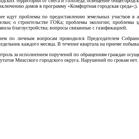
одских территорий от снега и гололеда; освещение общегородск
включению домов в программу «Комфортная городская среда»;).
ее идут проблемы по предоставлению земельных участков в ар
елки; о строительстве ГОКа; проблемы экологии; проблемы з
вила благоустройства; вопросы связанные с газификацией.
ием по личным вопросам проводился Председателем Собран
едельник каждого месяца. В течение квартала на приеме побыва
троль за исполнением поручений по обращениям граждан осущ
утатов Миасского городского округа. Нарушений по срокам нет.