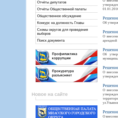
О внесен
Отчёты депутатов
утвержден
01.01.2016
Отчёты Общественной палаты
Общественное обсуждение
Решени
Об утверж
Конкурс на должность Главы
Схемы округов для проведения
Решени
выборов
О внесен
Поиск документа
арендной 
Решени
Об утвер
муниципал
Решени
О внесен
утвержден
Решени
О внесен
Новое на сайте
утвержден
территори
ул.Ульяно
Решени
О внесени