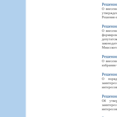
Решени
О внесен
утвержден
Решения от
Решени
О внесен
формирова
депутатск
законода
Миасского
Решени
О внесен
избрании 
Решени
О поряд
заинтерес
интересов
Решени
Об утве
заинтерес
интересов