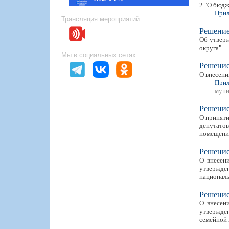
2 "О бюдж
Прил
Трансляция мероприятий:
Решени
Об утвер
округа"
Мы в социальных сетях:
Решени
О внесени
Прил
муни
Решени
О приняти
депутато
помещение
Решени
О внесен
утвержде
национал
Решени
О внесен
утвержде
семейной 