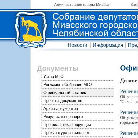
Администрация города Миасса
Зак
Новости
Информация
Пре
Офиц
Документы
Устав МГО
Десята
Регламент Собрания МГО
Решени
Официальный вестник
Об учреж
Проекты документов
"Солнечны
Архив документов
Решени
Результаты проверок
Об утвер
городском 
Профилактика коррупции
Прокуратура разъясняет
Решени