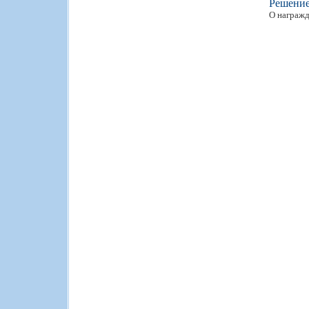
Решени
О награжд