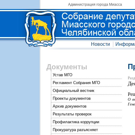
Администрация города Миасса
Новости
Информ
П
Документы
Устав МГО
Разд
Регламент Собрания МГО
Де
Официальный вестник
Реш
Проекты документов
О в
Ген
Архив документов
Результаты проверок
Профилактика коррупции
Прокуратура разъясняет