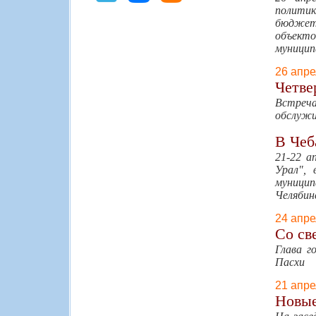
политик
бюджет
объект
муницип
26 апре
Четве
Встреча
обслужи
В Чеб
21-22 а
Урал", 
муници
Челябин
24 апре
Со св
Глава г
Пасхи
21 апре
Новые