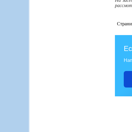
На засе
рассмот
Страни
Ес
Нап