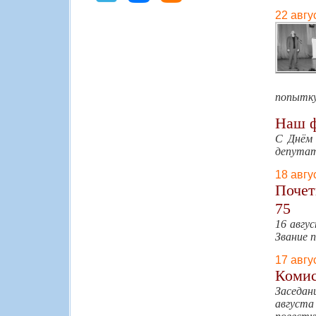
22 авгу
попытку
Наш ф
С Днём 
депута
18 авгу
Почет
75
16 авгу
Звание 
17 авгу
Комис
Заседан
августа