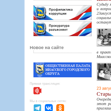
Судьбу 
и вопро
23авгу
социаль
останут
Новое на сайте
в практ
Миасског
Прямая трансляция:
23 авгу
Стары
Очередн
Мы в социальных сетях:
этот ра
приглаш