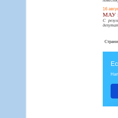
повестк
16 авгу
МАУ в
С резул
депутат
Страни
Ес
Нап