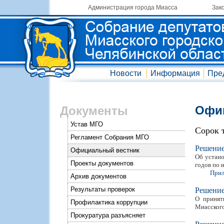
Администрация города Миасса
Зак
Новости
Информация
Пре
Офиц
Документы
Устав МГО
Сорок 
Регламент Собрания МГО
Решени
Официальный вестник
Об устано
Проекты документов
годов по 
Прил
Архив документов
Результаты проверок
Решени
О принят
Профилактика коррупции
Миасского
Прокуратура разъясняет