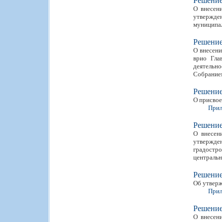
Решени
О внесен
утвержден
муниципа
Решени
О внесени
врио Гла
деятельн
Собранием
Решени
О присвое
Прил
Решени
О внесен
утвержде
градостр
центральн
Решени
Об утверж
Прил
Решени
О внесен