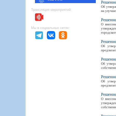
Решени
Об утвер
Трансляция мероприятий:
на улучш
Решени
О внесен
Мы в социальных сетях:
утвержден
городског
Решени
Об утвер
предлагае
Решени
Об утвер
собственн
Решени
Об утвер
предлагае
Решени
О внесен
утвержден
собственн