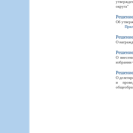
утвержден
округа"
Решени
Об утверж
Прил
Решени
О награжд
Решени
О внесен
избрании 
Решени
О делегир
и прове
общеобраз