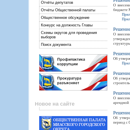
Решени
Отчёты депутатов
О внесен
бюджете М
Отчёты Общественной палаты
Прил
Общественное обсуждение
Прил
Конкурс на должность Главы
Решени
Схемы округов для проведения
О внесен
выборов
утвержде
структуры
Поиск документа
Решени
Об утверж
Прил
Решени
Об утверж
строитель
Решени
О внесен
арендной 
Новое на сайте
Решени
Об утвер
период с 0