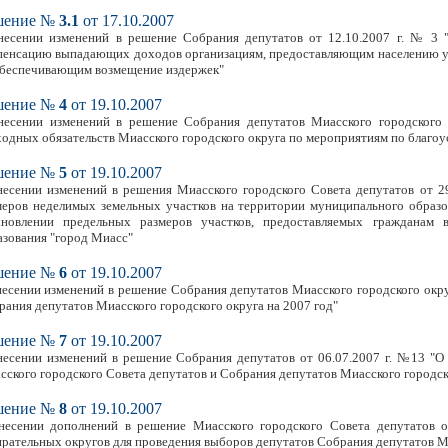
шение №
3.1
от 17.10.2007
несении изменений в решение Собрания депутатов от 12.10.2007 г. № 3
пенсацию выпадающих доходов организациям, предоставляющим населению ус
обеспечивающим возмещение издержек"
шение №
4
от 19.10.2007
несении изменений в решение Собрания депутатов Миасского городского 
ходных обязательств Миасского городского округа по мероприятиям по благоу
шение №
5
от 19.10.2007
несении изменений в решения Миасского городского Совета депутатов от 2
меров неделимых земельных участков на территории муниципального образо
ановлении предельных размеров участков, предоставляемых гражданам 
азования "город Миасс"
шение №
6
от 19.10.2007
несении изменений в решение Собрания депутатов Миасского городского окру
рания депутатов Миасского городского округа на 2007 год"
шение №
7
от 19.10.2007
несении изменений в решение Собрания депутатов от 06.07.2007 г. №13 "
сского городского Совета депутатов и Собрания депутатов Миасского городск
шение №
8
от 19.10.2007
несении дополнений в решение Миасского городского Совета депутатов 
ирательных округов для проведения выборов депутатов Собрания депутатов М