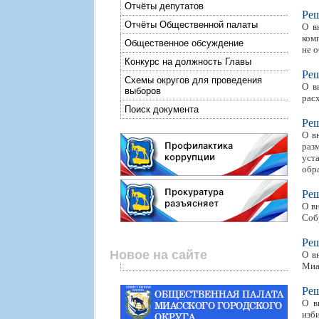
Отчёты депутатов
Ре
Отчёты Общественной палаты
О в
ком
Общественное обсуждение
не 
Конкурс на должность Главы
Ре
Схемы округов для проведения
О в
выборов
рас
Поиск документа
Ре
О в
раз
уст
обр
Ре
О в
Соб
Ре
Новое на сайте
О в
Миа
Ре
О в
изб