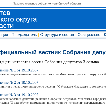
Законодательное собрание Челябинской области
ация
Председатель
Структура и состав
Официально
К
фициальный вестник Собрания депу
идцать четвертая сессия Собрания депутатов 3 созыва
шение №
1
от 19.10.2007
рогнозе социально-экономического развития Миасского городского округа на 2
шение №
2
от 19.10.2007
ринятии в первом чтении проекта решения "О бюджете Миасского городского о
шение №
3
от 19.10.2007
риостановлении действия решения Собрания депутатов Миасского городског
ожения "О разработке, применении и мониторинге исполнения перспективного 