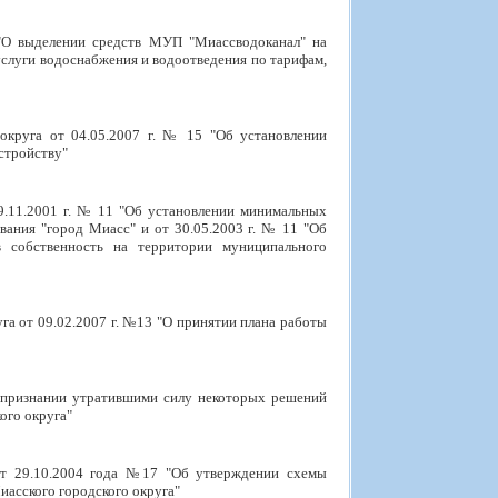
 "О выделении средств МУП "Миассводоканал" на
луги водоснабжения и водоотведения по тарифам,
округа от 04.05.2007 г. № 15 "Об установлении
стройству"
9.11.2001 г. № 11 "Об установлении минимальных
вания "город Миасс" и от 30.05.2003 г. № 11 "Об
в собственность на территории муниципального
га от 09.02.2007 г. №13 "О принятии плана работы
О признании утратившими силу некоторых решений
ого округа"
от 29.10.2004 года №17 "Об утверждении схемы
иасского городского округа"