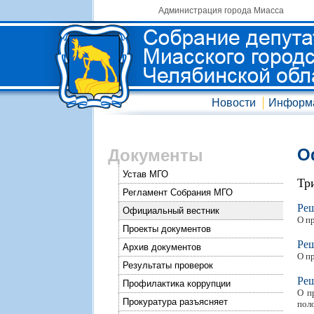
Администрация города Миасса
Новости
Информ
О
Документы
Устав МГО
Тр
Регламент Собрания МГО
Ре
Официальный вестник
О п
Проекты документов
Ре
Архив документов
О п
Результаты проверок
Ре
Профилактика коррупции
О п
Прокуратура разъясняет
пол