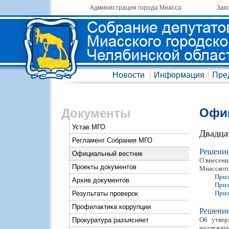
Администрация города Миасса
Зак
Новости
Информация
Пре
Офиц
Документы
Устав МГО
Двадца
Регламент Собрания МГО
Решени
Официальный вестник
О внесени
Проекты документов
Миасского
Прил
Архив документов
Прил
Прил
Результаты проверок
Профилактика коррупции
Решени
Об утвер
Прокуратура разъясняет
надлежаще