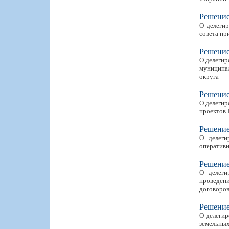
Решени
О делегир
совета пр
Решени
О делегир
муниципал
округа
Решени
О делегир
проектов 
Решени
О делеги
оператив
Решени
О делеги
проведен
договоро
Решени
О делегир
земельных