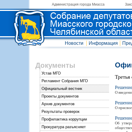
Администрация города Миасса
Зак
Новости
Информация
Пре
Офиц
Документы
Устав МГО
Третья
Регламент Собрания МГО
Решени
Официальный вестник
О введени
Проекты документов
Решени
Архив документов
О присвое
Результаты проверок
Решени
Профилактика коррупции
Об утвер
Прокуратура разъясняет
обществен