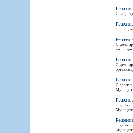
Решени
О награжд
Решени
О присужд
Решени
О делегир
загородны
Решени
О делегир
организац
Решени
О делегир
Муниципал
Решени
О делегир
Муниципа
Решени
О делегир
Муниципал