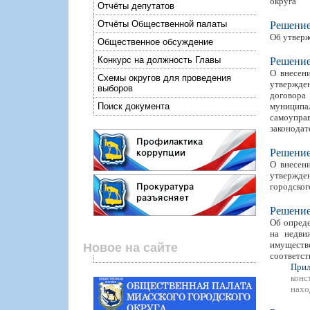
округа"
Отчёты депутатов
Отчёты Общественной палаты
Решени
Об утверж
Общественное обсуждение
Конкурс на должность Главы
Решени
О внесен
Схемы округов для проведения
утвержден
выборов
договора
Поиск документа
муниципа
самоупр
законодат
Решени
О внесен
утвержде
городског
Решени
Об опреде
на недви
имуществ
Новое на сайте
соответст
Прил
конс
нахо