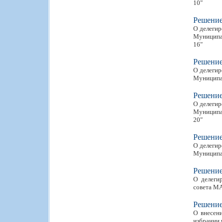
10"
Решени
О делегир
Муниципал
16"
Решени
О делегир
Муниципа
Решени
О делегир
Муниципал
20"
Решени
О делегир
Муниципал
Решени
О делеги
совета МА
Решени
О внесен
избрании 