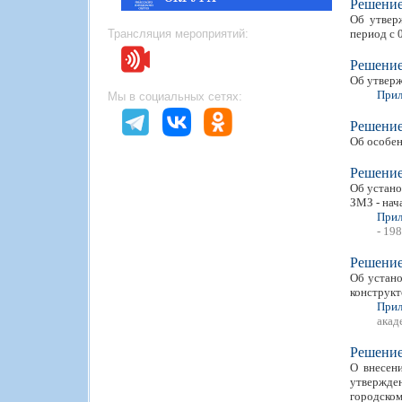
Решени
Об утвер
Трансляция мероприятий:
период с 0
Решени
Об утверж
Прил
Мы в социальных сетях:
Решени
Об особен
Решени
Об устано
ЗМЗ - нач
Прил
- 19
Решени
Об устано
конструкт
Прил
акад
Решени
О внесен
утвержде
городском