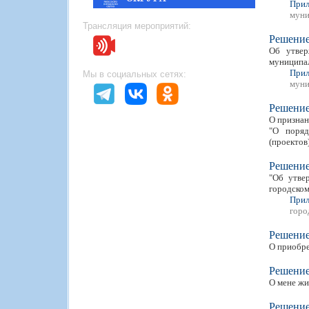
Прил
муни
Трансляция мероприятий:
Решени
Об утвер
муниципа
Прил
Мы в социальных сетях:
муни
Решени
О признан
"О поряд
(проектов
Решени
"Об утве
городском
Прил
горо
Решени
О приобре
Решени
О мене ж
Решени