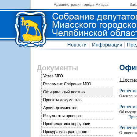
Администрация города Миасса
Зак
Новости
Информация
Пре
Офиц
Документы
Устав МГО
Шестна
Регламент Собрания МГО
Решени
Официальный вестник
О внесени
Проекты документов
Решени
Архив документов
Об имущес
Результаты проверок
Прил
Профилактика коррупции
Решени
Прокуратура разъясняет
О внесен