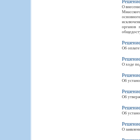
Решени
О внесени
Миасского
основног
исключен
органов 
общедосту
Решени
Об оплате
Решени
О ходе по
Решени
Об устано
Решени
Об утверж
Решени
Об устано
Решени
О заявлен