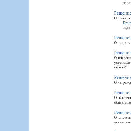
пала
Решени
О плане р
Прил
года
Решени
О предста
Решени
О внесени
установле
округа"
Решени
О награжд
Решени
О внесен
обязатель
Решени
О внесен
установле