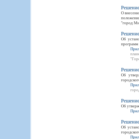
Решени
О внесени
положения
"город Ми
Решени
Об устано
программ 
Прил
план
"Гор
Решени
Об утвер
городског
Прил
горо
Решени
Об утверж
Прил
Решени
Об устано
городског
Прил