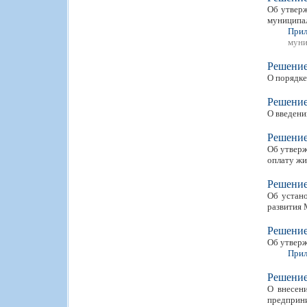
Об утверж
муниципа
Прил
муни
Решени
О порядке
Решени
О введени
Решени
Об утверж
оплату ж
Решени
Об устан
развития 
Решени
Об утверж
Прил
Решени
О внесен
предприни