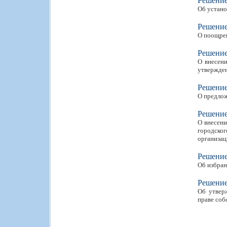
Решени
Об устано
Решени
О поощрен
Решени
О внесени
утвержден
Решени
О предлож
Решени
О внесени
городског
организац
Решени
Об избран
Решени
Об утвер
праве соб