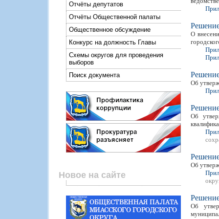
ведомстве
Отчёты депутатов
Прил
Отчёты Общественной палаты
Решени
Общественное обсуждение
О внесени
городског
Конкурс на должность Главы
Прил
Схемы округов для проведения
Прил
выборов
Решени
Поиск документа
Об утверж
Прил
Решени
Об утвер
квалифика
Прил
сохр
Решени
Об утверж
Прил
Новое на сайте
окру
Решени
Об утвер
муниципал