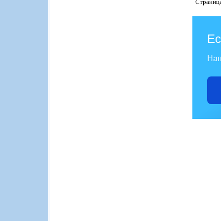
Страниц
Ес
Нап