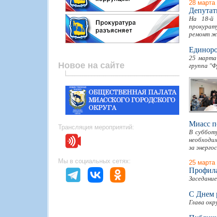
28 марта
Депутат
На 18-й
прокурат
ремонт ж
Единоро
25 марта
Новое на сайте
группа "Ф
Миасс п
Трансляция мероприятий:
В субботу
необходим
за энерго
Мы в социальных сетях:
25 марта
Профила
Заседание
С Днем 
Глава окр