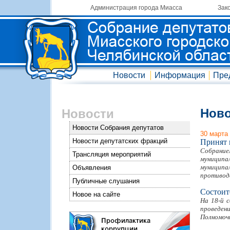
Администрация города Миасса
Зак
Новости
Информация
Пре
Ново
Новости
Новости Собрания депутатов
30 марта
Новости депутатских фракций
Принят 
Собрание
Трансляция мероприятий
муниципа
муницип
Объявления
противод
Публичные слушания
Состоит
Новое на сайте
На 18-й 
проведен
Полномочи