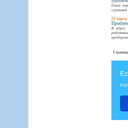
Публичн
Глава ок
слушаний
23 марта
Проблем
В адрес 
работнико
предприя
Страниц
Ес
Нап