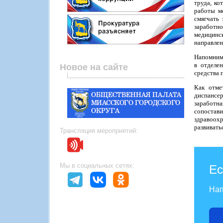
труда, ко
работы м
смягчать
заработн
медицинск
направлен
Напомним,
в отделе
Новое на сайте
средства 
Как отме
диспансер
заработн
сопостав
здравоохр
развивать
Трансляция мероприятий:
Мы в социальных сетях:
Ес
Нап