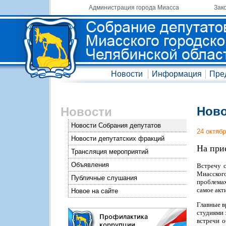
Администрация города Миасса
Зак
Новости
Информация
Пре
Ново
Новости
Новости Собрания депутатов
24 октябр
Новости депутатских фракций
На при
Трансляция мероприятий
Объявления
Встречу 
Миасског
Публичные слушания
проблема
самое акт
Новое на сайте
Главные в
студиями 
встречи 