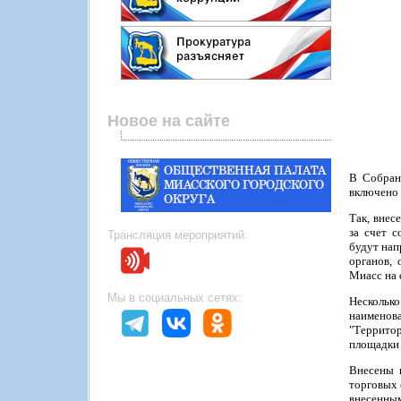
Новое на сайте
В Собрани
включено 
Так, внес
за счет 
Трансляция мероприятий:
будут нап
органов, 
Миасс на 
Мы в социальных сетях:
Несколько
наименов
"Террито
площадки 
Внесены 
торговых 
внесенным