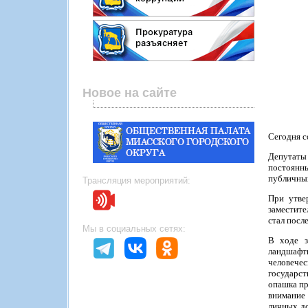
Новое на сайте
Сегодня с
Депутаты
постоянны
публичных
Трансляция мероприятий:
При утве
заместите
стал посл
Мы в социальных сетях:
В ходе з
ландшафт
человечес
государст
опашка пр
внимание
личных до