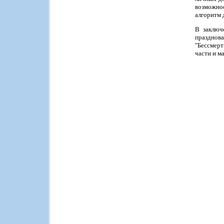
возможно
алгоритм 
В заключ
празднова
"Бессмерт
части и м