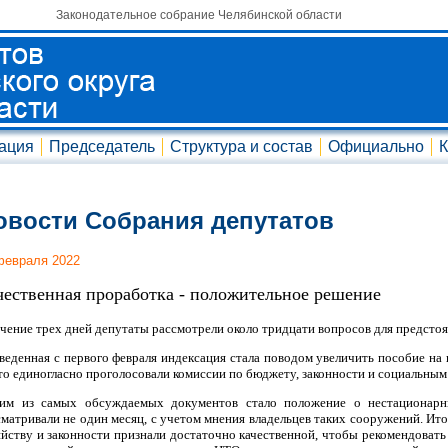
Законодательное собрание Челябинской области
ация
Председатель
Структура и состав
Официально
К
овости Собрания депутатов
февраля 2022
чественная проработка - положительное решение
ечение трех дней депутаты рассмотрели около тридцати вопросов для предсто
веденная с первого февраля индексация стала поводом увеличить пособие на 
что единогласно проголосовали комиссии по бюджету, законности и социальным
им из самых обсуждаемых документов стало положение о нестационарн
сматривали не один месяц, с учетом мнения владельцев таких сооружений. И
яйству и законности признали достаточно качественной, чтобы рекомендовать 