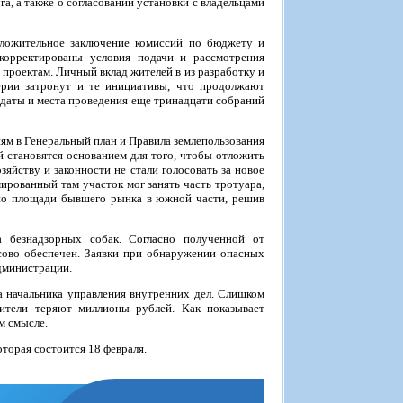
, а также о согласовании установки с владельцами
оложительное заключение комиссий по бюджету и
Скорректированы условия подачи и рассмотрения
о проектам. Личный вклад жителей в из разработку и
ерии затронут и те инициативы, что продолжают
ь даты и места проведения еще тринадцати собраний
ям в Генеральный план и Правила землепользования
й становятся основанием для того, чтобы отложить
зяйству и законности не стали голосовать за новое
ированный там участок мог занять часть тротуара,
 по площади бывшего рынка в южной части, решив
 безнадзорных собак. Согласно полученной от
сово обеспечен. Заявки при обнаружении опасных
дминистрации.
а начальника управления внутренних дел. Слишком
ители теряют миллионы рублей. Как показывает
м смысле.
торая состоится 18 февраля.