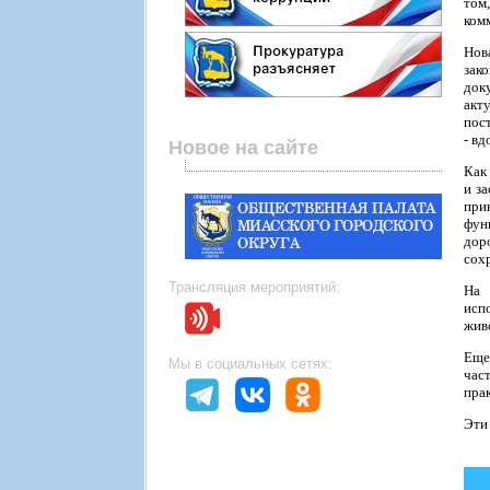
том
ком
Нов
зак
доку
акт
пос
- в
Новое на сайте
Как
и з
при
фун
дор
сохр
Трансляция мероприятий:
На 
исп
жив
Еще
Мы в социальных сетях:
час
пра
Эти