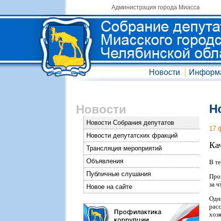
Администрация города Миасса
Новости
Информ
Н
Новости
Новости Собрания депутатов
17 
Новости депутатских фракций
Ка
Трансляция мероприятий
Объявления
В т
Публичные слушания
Про
за 
Новое на сайте
Одн
рас
хоз