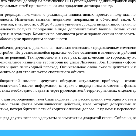
, что типовой договор на размещение НТО утверждается администрацией округа
мунальных сетей при заключении или продлении договора аренды.
ая редакция положения о реализации инициативных проектов получила п
онности. Изменения вызваны недавними поправками в областной закон. 
ментов, в частности, с 30 до 45 дней увеличен срок для выдачи заключения п
уальность получат поощрение в виде дополнительных баллов. Новые крит
тупать в этом году. Комиссия по законности рекомендовала сессии согласоват
добавок к уже прошедшим сорока шести.
 обычно, депутаты довольно внимательно отнеслись к предложенным изменени
астройки. По установившейся практике любые сомнения в законности действи
нятие решений. Так произошло и в этот раз, когда комиссии по городскому хо
кциональное назначение территории по улице Лихачева, 35а. Причина - сформ
оги и даже пешеходный переход. Окончательное слово сказали депутаты и
анить ее для строительства спортивного объекта.
бюджетной комиссии депутаты обсудили актуальную проблему - отлова
олнительной власти информации, контракт с подрядчиком заключен и финан
отных необходимо подавать через руководителей территориальных отделов а
 один злободневная тема была поднята при рассмотрении ежегодного отчет
тыми стали факты мошеннических действий, из-за которых доверчивые ж
ктика, потеря бдительности обходится слишком дорого - в прямом и переносно
 и ряд других вопросов депутаты рассмотрят на двадцатой сессии Собрания, ко