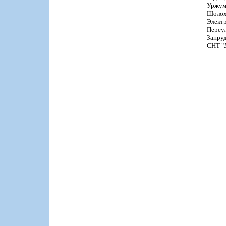
Уржум
Шолох
Электр
Переул
Запру
СНТ "Д