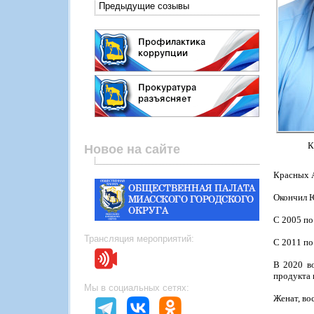
Предыдущие созывы
К
Новое на сайте
Красных А
Окончил Ю
С 2005 по
Трансляция мероприятий:
С 2011 по
В 2020 в
продукта 
Мы в социальных сетях:
Женат, во