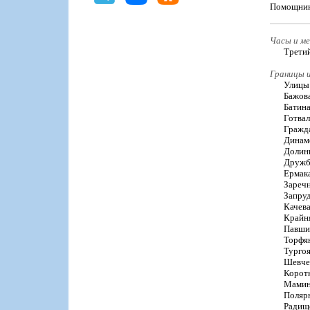
Помощник
Часы и ме
Третий
Границы и
Улицы
Бажов
Батина
Готвал
Гражд
Динам
Долин
Дружб
Ермак
Заречн
Запруд
Качева
Крайн
Павши
Торфя
Тургоя
Шевче
Коротк
Мамина
Поляр
Радищ