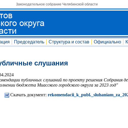
Законодательное собрание Челябинской области
ация
Председатель
Структура и состав
Официально
К
убличные слушания
04.2024
омендации публичных слушаний по проекту решения Собрания де
олнении бюджета Миасского городского округа за 2023 год"
Скачать документ:
rekomendacii_k_publ._sluhaniam_za_202