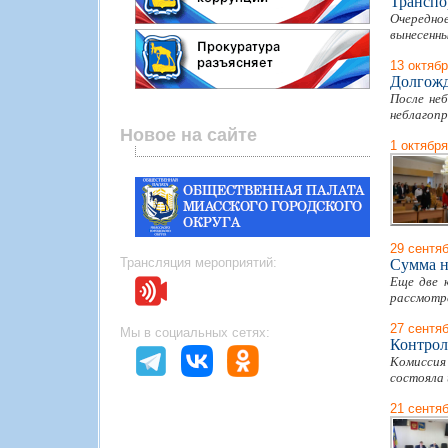
Транспо
Очередно
вынесенны
13 октяб
Долгожд
После не
неблагопр
Новое на сайте
1 октября
29 сентя
Трансляция мероприятий:
Сумма н
Еще две 
рассмотре
27 сентя
Мы в социальных сетях:
Контрол
Комиссия
состояла 
21 сентя