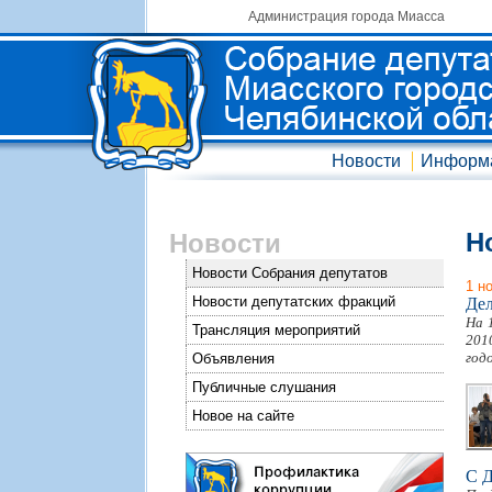
Администрация города Миасса
Новости
Информ
Н
Новости
Новости Собрания депутатов
1 н
Новости депутатских фракций
Де
На 
Трансляция мероприятий
201
год
Объявления
Публичные слушания
Новое на сайте
С Д