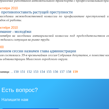
дравление работников автомобильного транспорта с профессиональным праз
октября 2010
 противопоставить растущей преступности
заседании межведомственной комиссии по профилактике преступлений и
ядок её работы.
октября 2010
имание - молодёжи
октября на заседании антикризисной комиссии под председательством гл
уждалась ситуация на рынке труда.
000
ением сессии назначен глава администрации
юля состоялась 39-я чрезвычайная сессия Собрания депутатов, в повестке к
вы администрации Миасского городского округа.
раница:
...
150
151
152
153
154
155
156
157
158
159
Есть вопрос?
Напишите нам