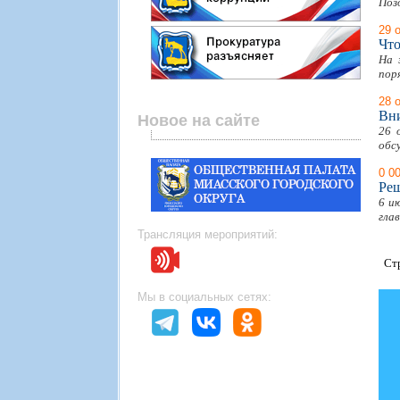
Поз
29 
Что
На 
пор
28 
Вн
Новое на сайте
26 
обс
0 0
Реш
6 и
гла
Трансляция мероприятий:
Ст
Мы в социальных сетях: