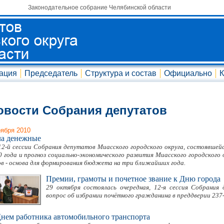
Законодательное собрание Челябинской области
ация
Председатель
Структура и состав
Официально
К
овости Собрания депутатов
оября 2010
ла денежные
12-й сессии Собрания депутатов Миасского городского округа, состоявшей
0 года и прогноз социально-экономического развития Миасского городского 
ов - основа для формирования бюджета на три ближайших года.
Премии, грамоты и почетное звание к Дню города
29 октября состоялась очередная, 12-я сессия Собрания
вопрос об избрании почётного гражданина в преддверии 237
нем работника автомобильного транспорта