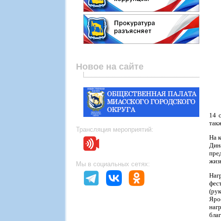
Новое на сайте
14 
так
Трансляция мероприятий:
На 
Дин
пре
жиз
Мы в социальных сетях:
Наг
фес
(ру
Яро
наг
бла