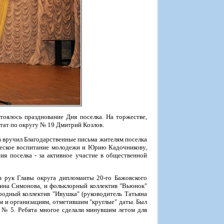
оялось празднование Дня поселка. На торжестве,
тат по округу № 19 Дмитрий Козлов.
в вручил Благодарственные письма жителям поселка
ческое воспитание молодежи и Юрию Кадочникову,
ия поселка - за активное участие в общественной
з рук Главы округа дипломанты 20-го Бажовского
Нина Симонова, и фольклорный коллектив "Вьюнок"
родный коллектив "Ивушка" (руководитель Татьяна
м и организациям, отметившим "круглые" даты. Был
в № 5. Ребята многое сделали минувшим летом для