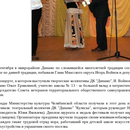
сентября в микрорайоне Динамо по сложившейся многолетней традиции сост
же по давней традиции, побывали Глава Миасского округа Игорь Войнов и депу
концерте, в котором выступили творческие коллективы ДК "Динамо", И. Войно
амо Ольге Ермилиной, учителю школы № 13 - за большой вклад в патриоти
дседателю Совета ветеранов территориального общественного самоуправлен
ни.
рады Министерства культуры Челябинской области получили в этот день и
тиваля: театральный коллектив ДК "Динамо" "Кулиска", которым руководит 
ководитель Юлия Яковлева). Диплом лауреата и медаль фестиваля получил на
славцева). Организаторы праздника вручили подарки своим землякам-юбиляра
ражден также трудовой отряд мэра, работавший при детской школе искусст
гоустройства и украшения своего поселка.