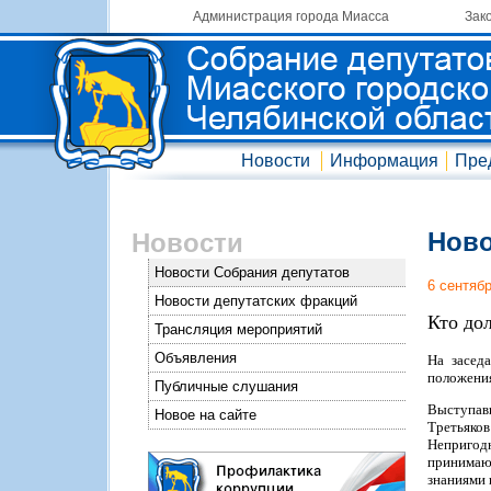
Администрация города Миасса
Зак
Новости
Информация
Пре
Ново
Новости
Новости Собрания депутатов
6 сентяб
Новости депутатских фракций
Кто до
Трансляция мероприятий
Объявления
На засед
положения
Публичные слушания
Выступав
Новое на сайте
Третьяко
Непригодн
принимают
знаниями 