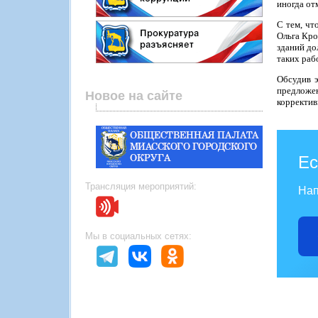
иногда от
С тем, чт
Ольга Кро
зданий до
таких раб
Обсудив э
предложе
Новое на сайте
корректив
Ес
Трансляция мероприятий:
Нап
Мы в социальных сетях: