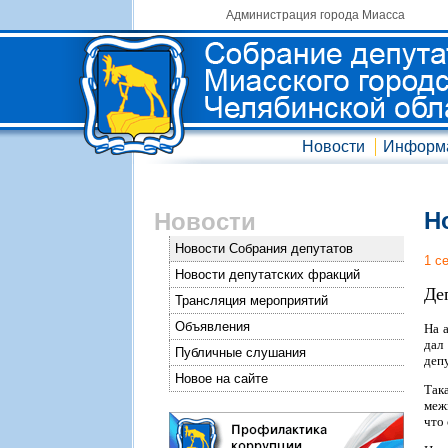
Администрация города Миасса
Новости
Информ
Н
Новости
Новости Собрания депутатов
1 с
Новости депутатских фракций
Де
Трансляция мероприятий
Объявления
На 
дал
Публичные слушания
деп
Новое на сайте
Так
меж
что 