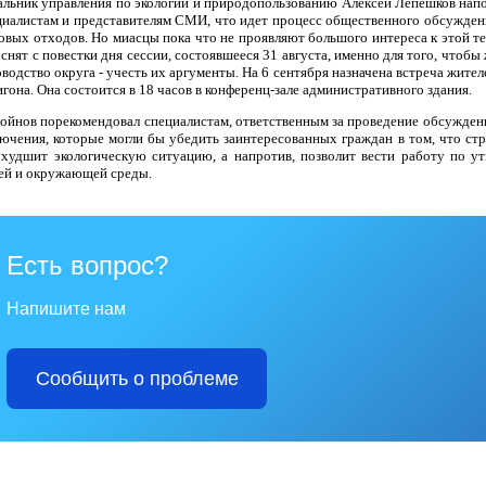
альник управления по экологии и природопользованию Алексей Лепешков на
циалистам и представителям СМИ, что идет процесс общественного обсуждени
овых отходов. Но миасцы пока что не проявляют большого интереса к этой т
снят с повестки дня сессии, состоявшееся 31 августа, именно для того, чтоб
оводство округа - учесть их аргументы. На 6 сентября назначена встреча жит
гона. Она состоится в 18 часов в конференц-зале административного здания.
Войнов порекомендовал специалистам, ответственным за проведение обсуждени
лючения, которые могли бы убедить заинтересованных граждан в том, что ст
ухудшит экологическую ситуацию, а напротив, позволит вести работу по у
ей и окружающей среды.
Есть вопрос?
Напишите нам
Сообщить о проблеме