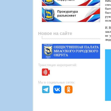
Нач
спе
быт
был 
рук
поли
И. 
зак
Новое на сайте
не 
люд
Трансляция мероприятий:
Мы в социальных сетях: