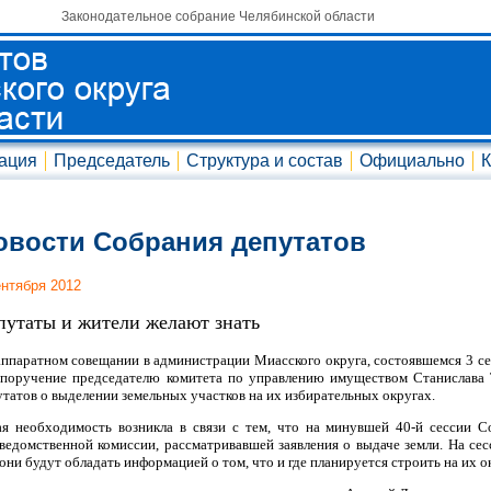
Законодательное собрание Челябинской области
ация
Председатель
Структура и состав
Официально
К
овости Собрания депутатов
ентября 2012
путаты и жители желают знать
аппаратном совещании в администрации Миасского округа, состоявшемся 3 се
 поручение председателю комитета по управлению имуществом Станислава 
утатов о выделении земельных участков на их избирательных округах.
ая необходимость возникла в связи с тем, что на минувшей 40-й сессии 
ведомственной комиссии, рассматривавшей заявления о выдаче земли. На сес
они будут обладать информацией о том, что и где планируется строить на их о