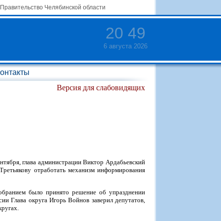
Правительство Челябинской области
20
:
49
6 августа 2026
онтакты
Версия для слабовидящих
нтября, глава администрации Виктор Ардабьевский
Третьякову отработать механизм информирования
Собранием было принято решение об упразднении
сии Глава округа Игорь Войнов заверил депутатов,
кругах.