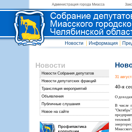
Администрация города Миасса
Зак
Новости
Информация
Пре
Ново
Новости
Новости Собрания депутатов
31 август
Новости депутатских фракций
40-я с
Трансляция мероприятий
Объявления
О доходах
Публичные слушания
В числе 
"Октябрь
Новое на сайте
предприя
тепловой
энергорес
Миасского