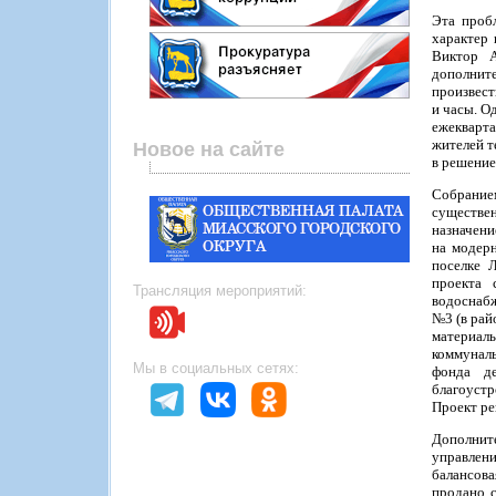
Эта проб
характер 
Виктор А
дополнит
произвест
и часы. О
ежекварт
жителей т
Новое на сайте
в решение
Собрание
существе
назначени
на модерн
поселке 
проекта 
Трансляция мероприятий:
водоснабж
№3 (в рай
материал
коммуналь
Мы в социальных сетях:
фонда де
благоустр
Проект ре
Дополните
управлен
балансова
продано с