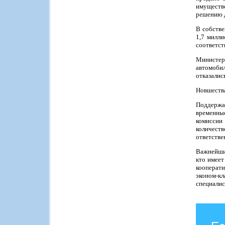
имущество
решению д
В собстве
1,7 милли
соответст
Министер
автомобил
отказалис
Новшества
Поддержал
временные
комиссии 
количест
ответстве
Важнейшим
кто имеет
кооперат
эконом-кл
специалис