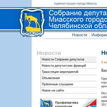
Администрация города Миасса
Новости
Информ
Н
Новости
Новости Собрания депутатов
6 и
Новости депутатских фракций
Ба
Трансляция мероприятий
Объявления
Одн
гор
Публичные слушания
аре
Новое на сайте
Пос
соб
кры
201