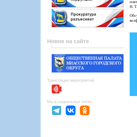
пла
Н. Т
Обс
коэ
Новое на сайте
Трансляция мероприятий:
Мы в социальных сетях: