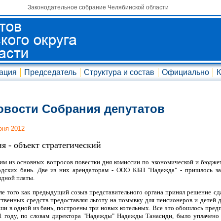
Законодательное собрание Челябинской области
ация
Председатель
Структура и состав
Официально
К
овости Собрания депутатов
юня 2012
ня - объект стратегический
им из основных вопросов повестки дня комиссии по экономической и бюдже
одских бань. Две из них арендаторам - ООО КБП "Надежда" - пришлось за
ндной платы.
ле того как предыдущий созыв представительного органа принял решение сдат
ственных средств предоставляя льготу на помывку для пенсионеров и детей д
ши в одной из бань, построены три новых котельных. Все это обошлось пред
1 году, по словам директора "Надежды" Надежды Танасиди, было уплачено