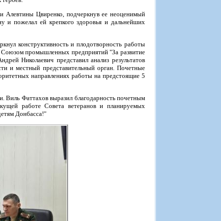
ни Алевтины Цвиренко, подчеркнув ее неоценимый
ну и пожелал ей крепкого здоровья и дальнейших
еркнул конструктивность и плодотворность работы
 и Союзом промышленных предприятий "За развитие
Андрей Николаевич представил анализ результатов
ти и местный представительный орган. Почетные
оритетных направлениях работы на предстоящие 5
и. Виль Фаттахов выразил благодарность почетным
кущей работе Совета ветеранов и планируемых
детям Донбасса!"