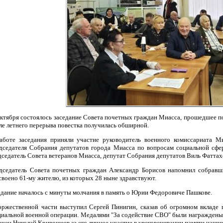
октября состоялось заседание Совета почетных граждан Миасса, прошедшее п
ле летнего перерыва повестка получилась обширной.
аботе заседания приняли участие руководитель военного комиссариата Ми
дседателя Собрания депутатов города Миасса по вопросам социальной сфер
дседатель Совета ветеранов Миасса, депутат Собрания депутатов Виль Фаттах
дседатель Совета почетных граждан Александр Борисов напомнил собравши
своено 61-му жителю, из которых 28 ныне здравствуют.
едание началось с минуты молчания в память о Юрии Федоровиче Пашкове.
оржественной части выступил Сергей Пинигин, сказав об огромном вкладе
циальной военной операции. Медалями "За содействие СВО" были награжден
ечен Николай Кривошеев за его личное участие в увековечивании памяти наших