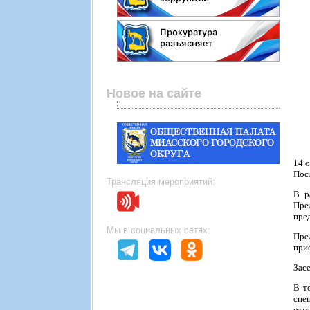
Новое на сайте
14 
Пос
Трансляция мероприятий:
В р
Пре
пре
Мы в социальных сетях:
Пре
при
Зас
В т
спе
отм