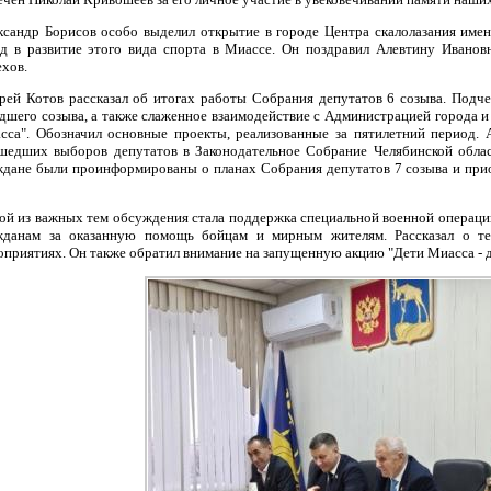
ксандр Борисов особо выделил открытие в городе Центра скалолазания име
ад в развитие этого вида спорта в Миассе. Он поздравил Алевтину Иванов
ехов.
рей Котов рассказал об итогах работы Собрания депутатов 6 созыва. Подч
дшего созыва, а также слаженное взаимодействие с Администрацией города
сса". Обозначил основные проекты, реализованные за пятилетний период. 
шедших выборов депутатов в Законодательное Собрание Челябинской облас
ждане были проинформированы о планах Собрания депутатов 7 созыва и при
ой из важных тем обсуждения стала поддержка специальной военной операци
жданам за оказанную помощь бойцам и мирным жителям. Рассказал о те
оприятиях. Он также обратил внимание на запущенную акцию "Дети Миасса - 