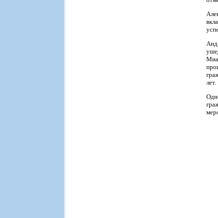
Але
вкл
усп
Анд
уше
Миа
про
гра
лет.
Одн
гра
мер