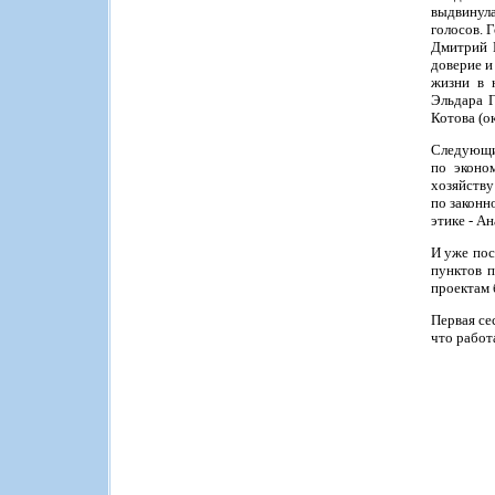
выдвинула
голосов. 
Дмитрий П
доверие и
жизни в 
Эльдара Г
Котова (о
Следующи
по эконо
хозяйству
по законн
этике - А
И уже пос
пунктов п
проектам 
Первая се
что работ