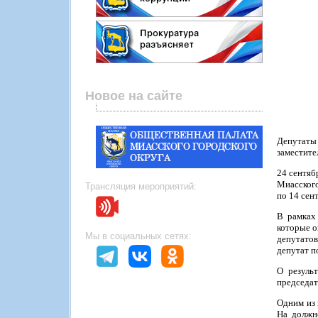
Новое на сайте
Депутаты
заместите
24 сентяб
Миасского
Трансляция мероприятий:
по 14 сен
В рамках
которые о
Мы в социальных сетях:
депутатов
депутат п
О резуль
председат
Одним из 
На должн