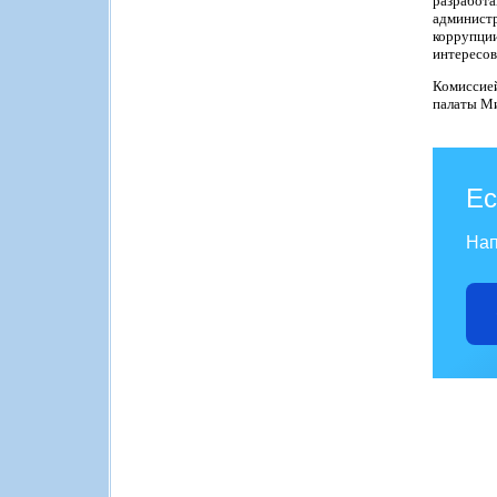
разработ
администр
коррупции
интересов
Комиссие
палаты Ми
Ес
Нап