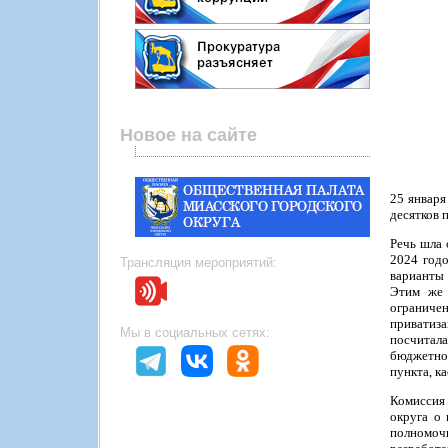
Новое на сайте
25 января
десятков 
Речь шла 
2024 годо
Трансляция мероприятий:
варианты 
Этим же 
ограниче
приватиза
Мы в социальных сетях:
посчитала
бюджетной
пункта, к
Комиссия
округа о
полномоч