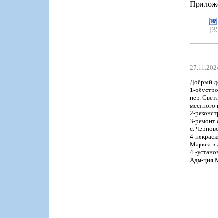
Приложе
[3
27.11.202
Добрый де
1-обустро
пер. Свет
местного 
2-реконст
3-ремонт 
с. Чернов
4-покраск
Маркса в 
4 -устано
Адм-ция М