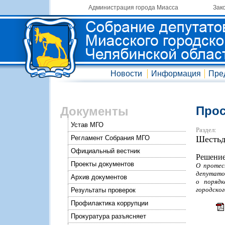
Администрация города Миасса
Зак
Новости
Информация
Пре
Прос
Документы
Устав МГО
Раздел:
Регламент Собрания МГО
Шестьд
Официальный вестник
Решение
Проекты документов
О протес
депутатов
Архив документов
о порядк
городског
Результаты проверок
Профилактика коррупции
Прокуратура разъясняет