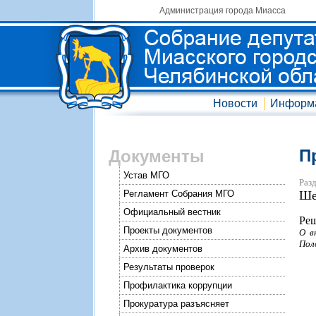
Администрация города Миасса
Новости
Информ
П
Документы
Устав МГО
Разд
Регламент Собрания МГО
Ше
Официальный вестник
Реш
Проекты документов
О в
Пол
Архив документов
Результаты проверок
Профилактика коррупции
Прокуратура разъясняет