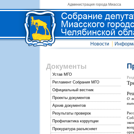
Администрация города Миасса
Новости
Информ
П
Документы
Устав МГО
Разд
Регламент Собрания МГО
Тр
Официальный вестник
Реш
Проекты документов
О в
вып
Архив документов
Рас
Результаты проверок
Соб
Профилактика коррупции
эко
воп
Прокуратура разъясняет
орг