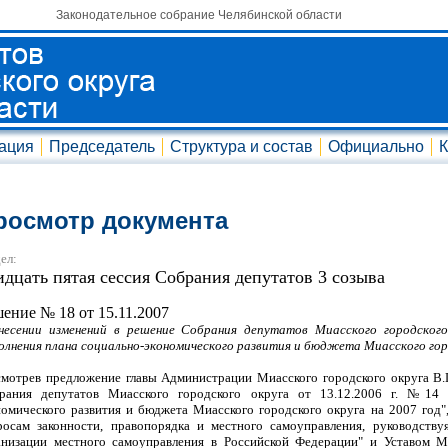
Законодательное собрание Челябинской области
ация
Председатель
Структура и состав
Официально
К
росмотр документа
ел:
идцать пятая сессия Собрания депутатов 3 созыва
ение № 18 от 15.11.2007
несении изменений в решение Собрания депутатов Миасского городского
олнения плана социально-экономического развития и бюджета Миасского горо
смотрев предложение главы Администрации Миасского городского округа В.
рания депутатов Миасского городского округа от 13.12.2006 г. №14 
номического развития и бюджета Миасского городского округа на 2007 год
росам законности, правопорядка и местного самоуправления, руководст
анизации местного самоуправления в Российской Федерации" и Уставом Ми