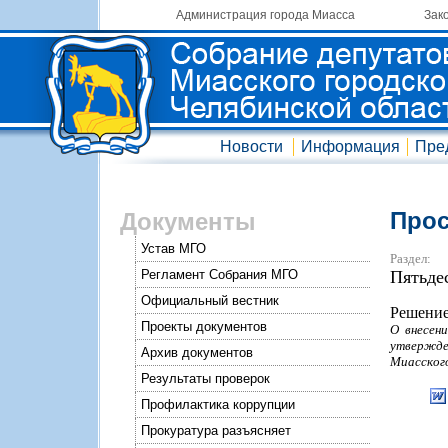
Администрация города Миасса
Зак
Новости
Информация
Пре
Прос
Документы
Устав МГО
Раздел:
Регламент Собрания МГО
Пятьде
Официальный вестник
Решение
Проекты документов
О внесен
утвержде
Архив документов
Миасского
Результаты проверок
Профилактика коррупции
Прокуратура разъясняет