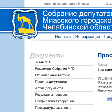
Администрация города Миасса
Зак
Новости
Информация
Пре
Прос
Документы
Устав МГО
Раздел:
Регламент Собрания МГО
Пятьде
Официальный вестник
Решение
Проекты документов
О внесен
утвержде
Архив документов
Миасского
Результаты проверок
Профилактика коррупции
Прокуратура разъясняет