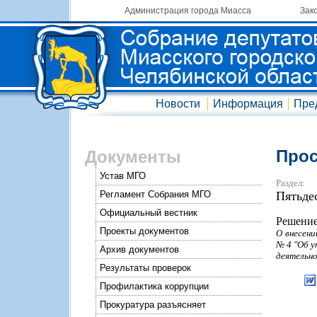
Администрация города Миасса
Зак
Новости
Информация
Пре
Прос
Документы
Устав МГО
Раздел:
Регламент Собрания МГО
Пятьде
Официальный вестник
Решение
Проекты документов
О внесени
№ 4 "Об у
Архив документов
деятельно
Результаты проверок
Профилактика коррупции
Прокуратура разъясняет