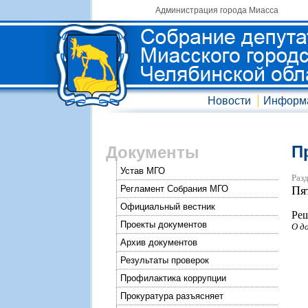
Администрация города Миасса
Новости
Информ
П
Документы
Устав МГО
Разд
Регламент Собрания МГО
Пя
Официальный вестник
Реш
Проекты документов
О д
Архив документов
Результаты проверок
Профилактика коррупции
Прокуратура разъясняет