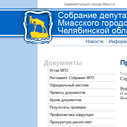
Администрация города Миасса
Новости
Информ
П
Документы
Устав МГО
Разд
Регламент Собрания МГО
Со
Официальный вестник
Реш
Проекты документов
О в
Пол
Архив документов
Результаты проверок
Профилактика коррупции
Прокуратура разъясняет