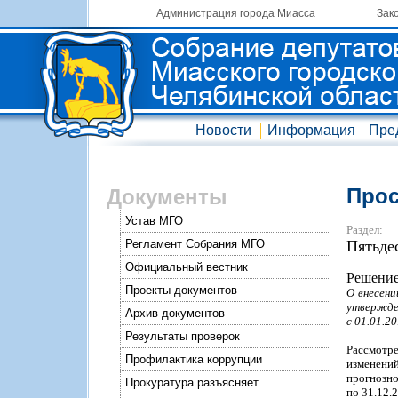
Администрация города Миасса
Зак
Новости
Информация
Пре
Прос
Документы
Устав МГО
Раздел:
Регламент Собрания МГО
Пятьде
Официальный вестник
Решение
Проекты документов
О внесени
утвержден
Архив документов
с 01.01.20
Результаты проверок
Рассмотр
Профилактика коррупции
изменений
прогнозно
Прокуратура разъясняет
по 31.12.