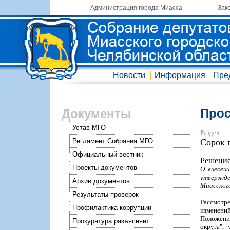
Администрация города Миасса
Зак
Новости
Информация
Пре
Прос
Документы
Устав МГО
Раздел:
Регламент Собрания МГО
Сорок 
Официальный вестник
Решение
Проекты документов
О внесен
утвержде
Архив документов
Миасского
Результаты проверок
Рассмотр
Профилактика коррупции
изменени
Положения
Прокуратура разъясняет
округа",